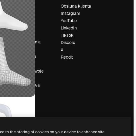
Cennik
Obsługa klienta
O nas
Instagram
Reviews
YouTube
su
Kariera
LinkedIn
Trendy
TikTok
wyszukiwania
Discord
Blog
X
Wydarzenia
Reddit
Slidesgo
a
Sprzedaj swoje
treści
Sala prasowa
Szukasz
magnific.ai
ree to the storing of cookies on your device to enhance site