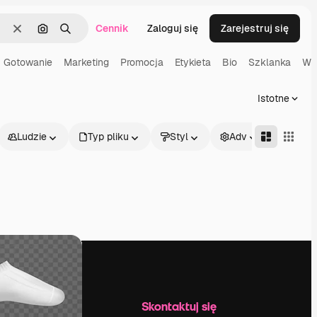
Cennik
Zaloguj się
Zarejestruj się
Wyczyść
Szukaj według obrazu
Szukaj
Gotowanie
Marketing
Promocja
Etykieta
Bio
Szklanka
Wi
Istotne
Ludzie
Typ pliku
Styl
Adv
Firma
Skontaktuj się