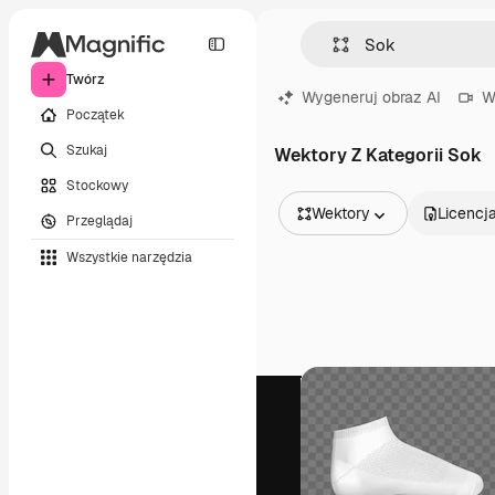
Twórz
Wygeneruj obraz AI
W
Początek
Szukaj
Wektory Z Kategorii Sok
Stockowy
Wektory
Licencj
Przeglądaj
Wszystkie obrazy
Wszystkie narzędzia
Wektory
Ilustracje
Zdjęcia
PSD
Szablony
Mockupy
Filmy
Klipy wideo
Ruchome grafiki
Szablony wideo
Ikony
Modele 3D
Czcionki