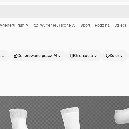
ygeneruj film AI
Wygeneruj ikonę AI
Sport
Rodzina
Dzieci
a
Generowane przez AI
Orientacja
Kolor
Produkty
Zacznij