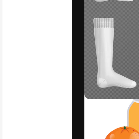
Platforma kreat
najlepszych pr
subskrybentów 
przedsiębiorstw,
Polski
Copyright © 2010