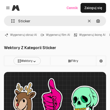
Magnific
Cennik
Zaloguj się
Close menu
Wyczyść
Szukaj
Wygeneruj obraz AI
Wygeneruj film AI
Wygeneruj ikonę AI
Wektory Z Kategorii Sticker
Wektory
Filtry