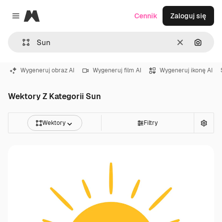
Magnific
Cennik
Zaloguj się
Close menu
Wyczyść
Szukaj
Wygeneruj obraz AI
Wygeneruj film AI
Wygeneruj ikonę AI
Wektory Z Kategorii Sun
Wektory
Filtry