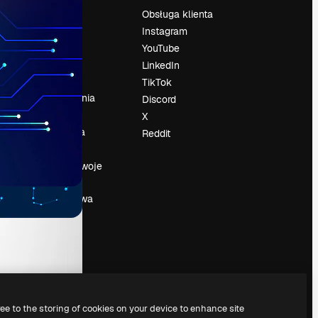
Cennik
Obsługa klienta
O nas
Instagram
Reviews
YouTube
su
Kariera
LinkedIn
Trendy
TikTok
wyszukiwania
Discord
Blog
X
Wydarzenia
Reddit
Slidesgo
a
Sprzedaj swoje
treści
Sala prasowa
Szukasz
magnific.ai
ree to the storing of cookies on your device to enhance site