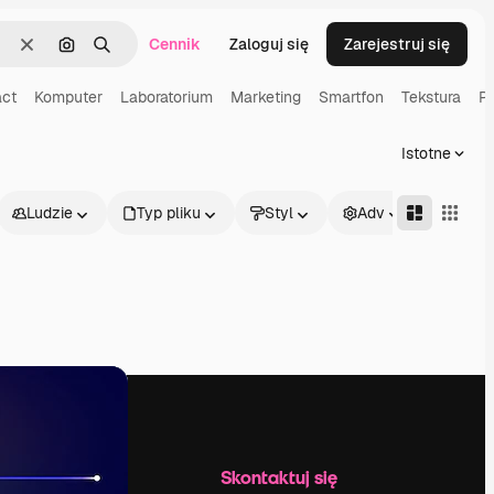
Cennik
Zaloguj się
Zarejestruj się
Wyczyść
Szukaj według obrazu
Szukaj
act
Komputer
Laboratorium
Marketing
Smartfon
Tekstura
P
Istotne
Ludzie
Typ pliku
Styl
Adv
Firma
Skontaktuj się