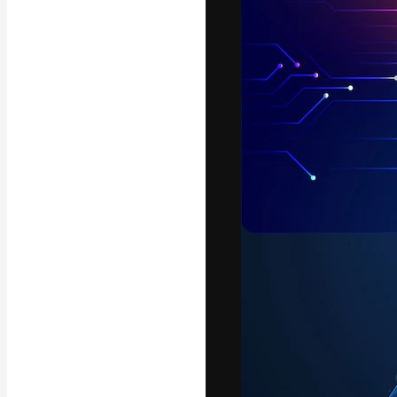
Platforma kreat
najlepszych pr
subskrybentów 
przedsiębiorstw,
Polski
Copyright © 2010