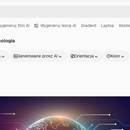
ygeneruj film AI
Wygeneruj ikonę AI
Gradient
Laptop
Abstr
nologia
a
Generowane przez AI
Orientacja
Kolor
Produkty
Zacznij