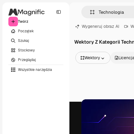
Twórz
Wygeneruj obraz AI
W
Początek
Szukaj
Wektory Z Kategorii Tech
Stockowy
Wektory
Licencj
Przeglądaj
Wszystkie obrazy
Wszystkie narzędzia
Wektory
Ilustracje
Zdjęcia
PSD
Szablony
Mockupy
Filmy
Klipy wideo
Ruchome grafiki
Szablony wideo
Ikony
Modele 3D
Czcionki