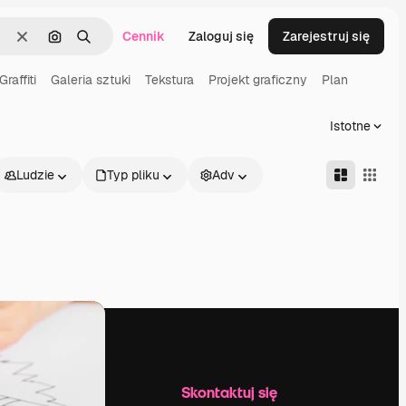
Cennik
Zaloguj się
Zarejestruj się
Wyczyść
Szukaj według obrazu
Szukaj
Graffiti
Galeria sztuki
Tekstura
Projekt graficzny
Plan
Istotne
Ludzie
Typ pliku
Adv
Firma
Skontaktuj się