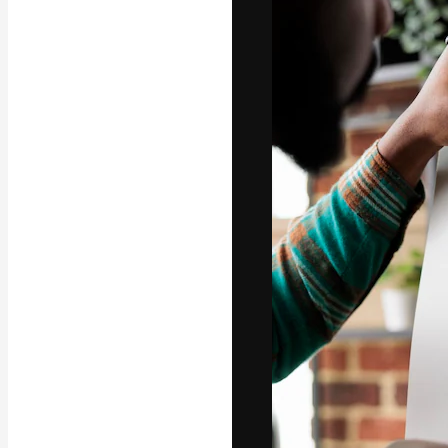
Platforma kreat
najlepszych pr
subskrybentów 
przedsiębiorstw,
Polski
Copyright © 2010