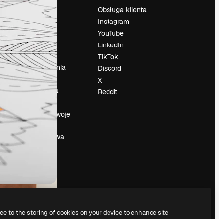
Cennik
Obsługa klienta
O nas
Instagram
Reviews
YouTube
su
Kariera
LinkedIn
Trendy
TikTok
wyszukiwania
Discord
Blog
X
Wydarzenia
Reddit
Slidesgo
a
Sprzedaj swoje
treści
Sala prasowa
Szukasz
magnific.ai
ree to the storing of cookies on your device to enhance site