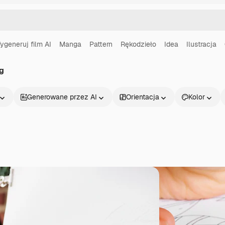
ygeneruj film AI
Manga
Pattern
Rękodzieło
Idea
Ilustracja
ng
Generowane przez AI
Orientacja
Kolor
Produkty
Zacznij