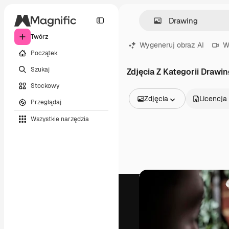
Twórz
Wygeneruj obraz AI
W
Początek
Szukaj
Zdjęcia Z Kategorii Drawi
Stockowy
Zdjęcia
Licencja
Przeglądaj
Wszystkie obrazy
Wszystkie narzędzia
Wektory
Ilustracje
Zdjęcia
PSD
Szablony
Mockupy
Filmy
Klipy wideo
Ruchome grafiki
Szablony wideo
Ikony
Modele 3D
Czcionki