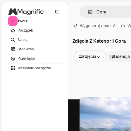
Twórz
Wygeneruj obraz AI
W
Początek
Szukaj
Zdjęcia Z Kategorii Gora
Stockowy
Zdjęcia
Licencja
Przeglądaj
Wszystkie obrazy
Wszystkie narzędzia
Wektory
Ilustracje
Zdjęcia
PSD
Szablony
Mockupy
Filmy
Klipy wideo
Ruchome grafiki
Szablony wideo
Ikony
Modele 3D
Czcionki