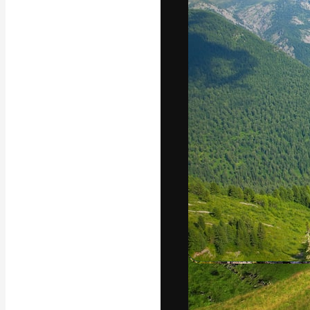
Platforma kreat
najlepszych pr
subskrybentów 
przedsiębiorstw,
Polski
Copyright © 2010