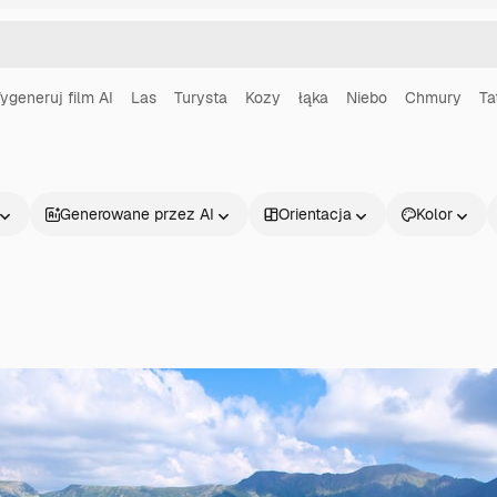
ygeneruj film AI
Las
Turysta
Kozy
łąka
Niebo
Chmury
Ta
Generowane przez AI
Orientacja
Kolor
Produkty
Zacznij