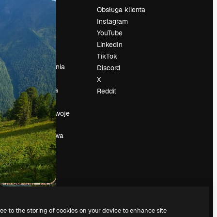
Cennik
Obsługa klienta
O nas
Instagram
Reviews
YouTube
su
Kariera
LinkedIn
Trendy
TikTok
wyszukiwania
Discord
Blog
X
Wydarzenia
Reddit
Slidesgo
a
Sprzedaj swoje
treści
Sala prasowa
Szukasz
magnific.ai
ree to the storing of cookies on your device to enhance site