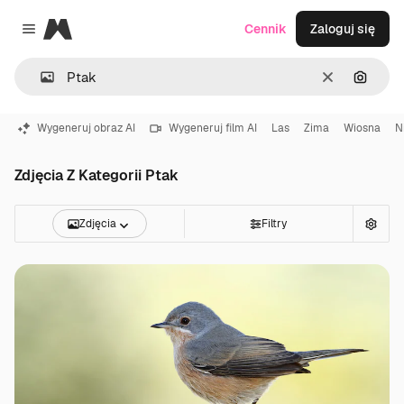
Magnific
Cennik
Zaloguj się
Close menu
Wyczyść
Szukaj
Wygeneruj obraz AI
Wygeneruj film AI
Las
Zima
Wiosna
N
Zdjęcia Z Kategorii Ptak
Zdjęcia
Filtry