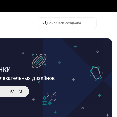
Поиск или создание
нки
влекательных дизайнов
Поиск по изображению
Поиск