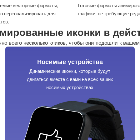
емые векторные форматы,
Готовые форматы анимиров
ко персонализировать для
графики, не требующие реда
тов.
мированные иконки в дейс
чно всего несколько кликов, чтобы они подошли к ваше
Носимые устройства
Динамические иконки, которые будут
двигаться вместе с вами на всех ваших
носимых устройствах