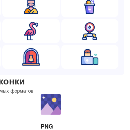
конки
аемых форматов
PNG