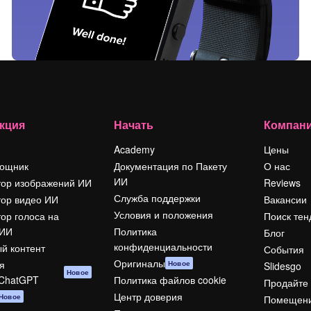
кция
Начать
Компан
Academy
Цены
ощник
Документация по Пакету
О нас
ИИ
тор изображений ИИ
Reviews
Служба поддержки
тор видео ИИ
Вакансии
Условия и положения
ор голоса на
Поиск тен
 ИИ
Политика
Блог
конфиденциальности
й контент
События
Оригиналы
я
Новое
Slidesgo
Новое
/ChatGPT
Политика файлов cookie
Продайте 
Центр доверия
Новое
Помещени