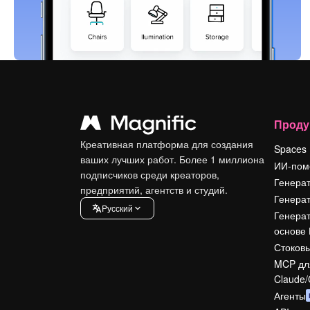
Проду
Креативная платформа для создания
Spaces
ваших лучших работ. Более 1 миллиона
ИИ-пом
подписчиков среди креаторов,
Генера
предприятий, агентств и студий.
Генера
Pусский
Генерат
основе
Стоковы
MCP дл
Claude
Агенты