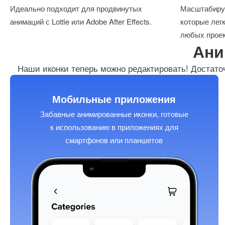
Идеально подходит для продвинутых
Масштабиру
анимаций с Lottie или Adobe After Effects.
которые лег
любых проек
Ани
Наши иконки теперь можно редактировать! Достато
Мобильные приложения
Забавные анимированные иконки, готовые
к использованию в приложениях для
смартфонов или планшетов