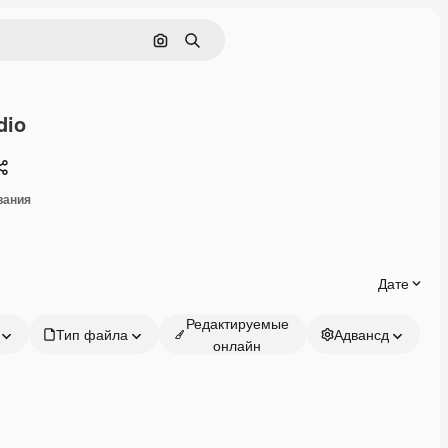
Поиск по изображению
Поиск
dio
Поделиться
вания
Дате
Редактируемые
Тип файла
Адвансд
онлайн