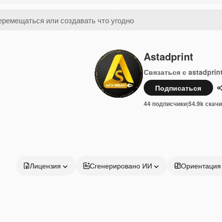
Astadprint
Связаться с astadprin
Подписаться
44 подписчики
54.9k скач
|
Лицензия
Сгенерировано ИИ
Ориентация