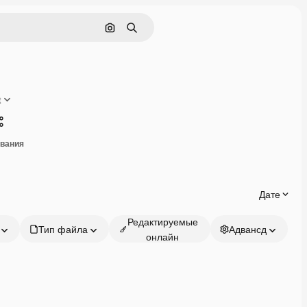
Поиск по изображению
Поиск
t
Поделиться
ивания
Дате
Редактируемые
Тип файла
Адвансд
онлайн