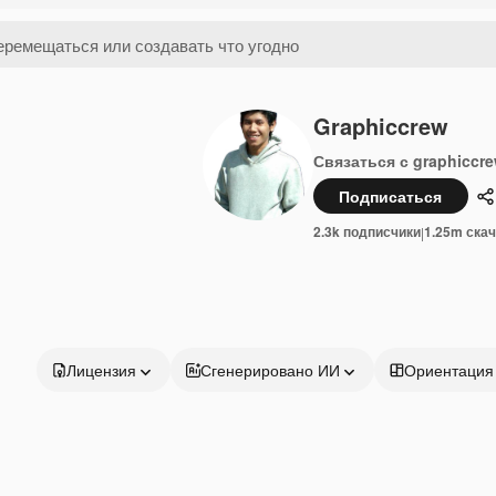
Graphiccrew
Связаться с graphiccr
Подписаться
П
2.3k подписчики
1.25m ска
|
Лицензия
Сгенерировано ИИ
Ориентация