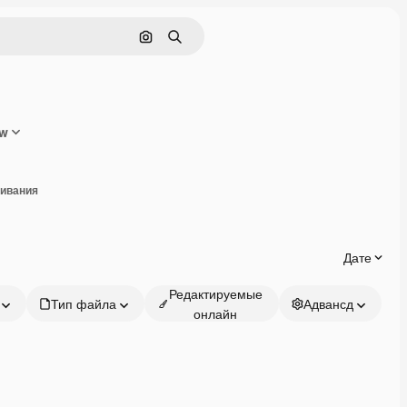
Поиск по изображению
Поиск
ew
оделиться
чивания
Дате
Редактируемые
Тип файла
Адвансд
онлайн