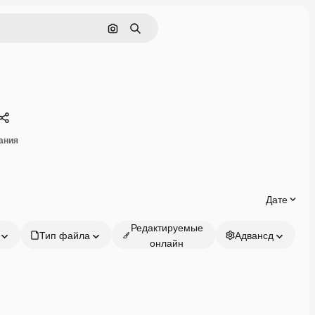
Поиск по изображению
Поиск
Поделиться
ания
Дате
Редактируемые
Тип файла
Адвансд
онлайн