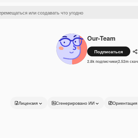
Our-Team
Подписаться
П
2.8k подписчики
2.52m ска
|
Лицензия
Сгенерировано ИИ
Ориентация