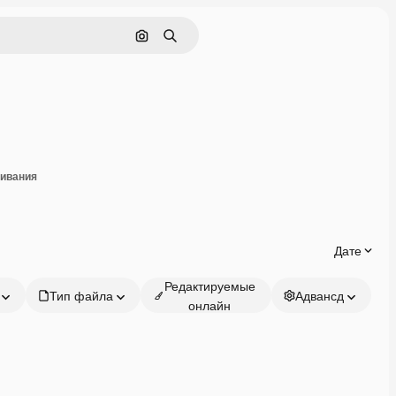
Поиск по изображению
Поиск
оделиться
чивания
Дате
Редактируемые
Тип файла
Адвансд
онлайн