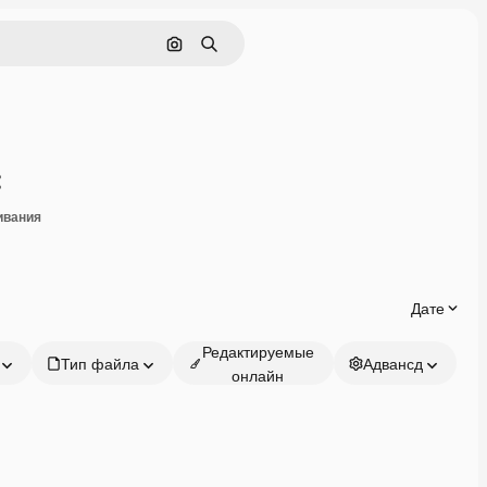
Поиск по изображению
Поиск
Поделиться
ивания
Дате
Редактируемые
Тип файла
Адвансд
онлайн