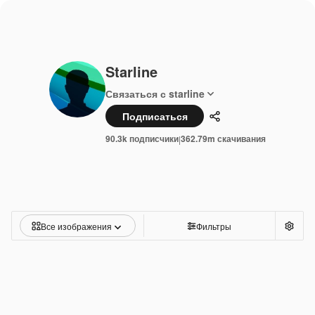
Starline
Связаться с starline
Подписаться
Поделиться
90.3k подписчики
362.79m скачивания
|
Все изображения
Фильтры