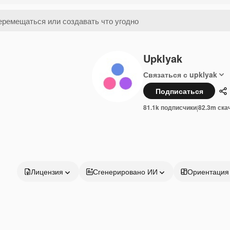
Upklyak
Связаться с upklyak
Подписаться
П
81.1k подписчики
82.3m ска
|
Лицензия
Сгенерировано ИИ
Ориентация