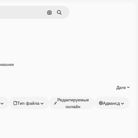
Поиск по изображению
Поиск
оделиться
чивания
Дате
Редактируемые
Тип файла
Адвансд
онлайн