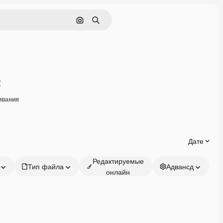
Поиск по изображению
Поиск
Поделиться
ивания
Дате
Редактируемые
Тип файла
Адвансд
онлайн