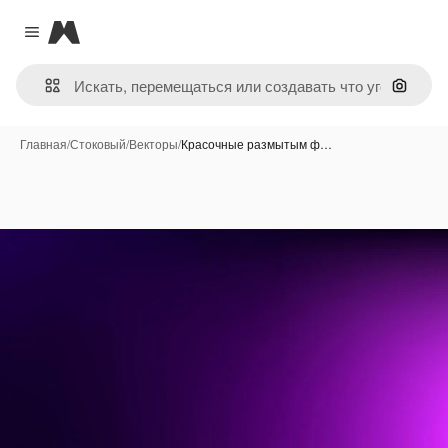
Magnific
Close menu
Поиск 
Главная
/
Стоковый
/
Векторы
/
Красочные размытым ф…