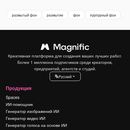
Premium
Premium
Premium
Premium
размытый фон
размытие
фон
пурпурный фон
аб
Креативная платформа для создания ваших лучших работ.
Более 1 миллиона подписчиков среди креаторов,
предприятий, агентств и студий.
Pусский
Продукция
Spaces
ИИ-помощник
Генератор изображений ИИ
Генератор видео ИИ
Генератор голоса на основе ИИ