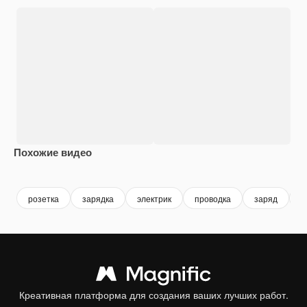
Похожие видео
Premium
Premium
Premium
Premium
розетка
зарядка
электрик
проводка
заряд
м
Креативная платформа для создания ваших лучших работ.