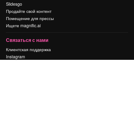
Slidesgo
Продайте свой контент
Помещение для прессы
Ищете magnific.ai
Связаться с нами
Клиентская поддержка
Instagram
YouTube
LinkedIn
TikTok
Discord
X
Reddit
Copyright © 2010-
2026
Freepik Company S.L.U.
Все права защищены
.