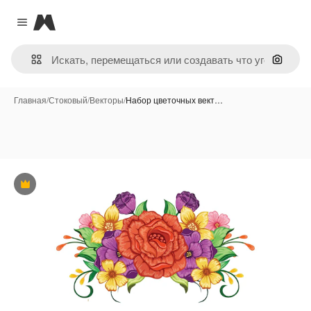
Magnific
Close menu
Поиск 
Главная
/
Стоковый
/
Векторы
/
Набор цветочных вект…
Премиум