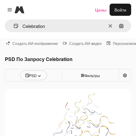
Magnific
Цены
Войти
Close menu
Очистить
Поиск 
Создать ИИ-изображение
Создать ИИ-видео
Персонализи
PSD По Запросу Celebration
PSD
Фильтры