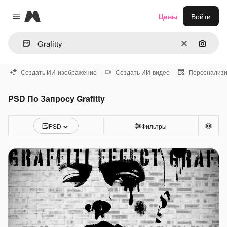
Magnific
Цены
Войти
Close menu
Очистить
Поиск 
Создать ИИ-изображение
Создать ИИ-видео
Персонализи
PSD По Запросу Grafitty
PSD
Фильтры