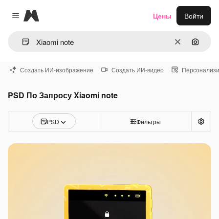
Magnific
Цены
Войти
Close menu
Очистить
Поиск 
Создать ИИ-изображение
Создать ИИ-видео
Персонализи
PSD По Запросу Xiaomi note
PSD
Фильтры