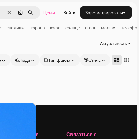
Цены
Войти
Зарегистрироваться
Очистить
Поиск по изображению
Поиск
и
снежинка
корона
кофе
солнце
огонь
молния
телефо
Актуальность
е
Люди
Тип файла
Стиль
Адвансд
Компания
Связаться с