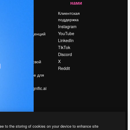
нами
Цены
о
О нас
Клиентская
поддержка
Reviews
Instagram
Вакансии
YouTube
Поиск тенденций
LinkedIn
Блог
TikTok
События
Discord
Slidesgo
ости
X
Продайте свой
контент
Reddit
в
Помещение для
прессы
Ищете magnific.ai
ee to the storing of cookies on your device to enhance site