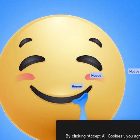
атформа для создания
Spaces
Academy
работ. Более 1 миллиона
ИИ-помощник
Документация п
реди креаторов,
Пакету ИИ
Генератор
гентств и студий.
изображений ИИ
Служба
поддержки
Генератор видео
ИИ
Условия и
положения
Генератор голоса
на основе ИИ
Политика
конфиденциальн
Стоковый контент
Оригиналы
MCP для
Новое
Новое
Claude/ChatGPT
Политика файло
cookie
Агенты
Новое
Центр доверия
API
Партнеры
Мобильное
приложение
Предприятие
Все инструменты
Magnific
By clicking “Accept All Cookies”, you agr