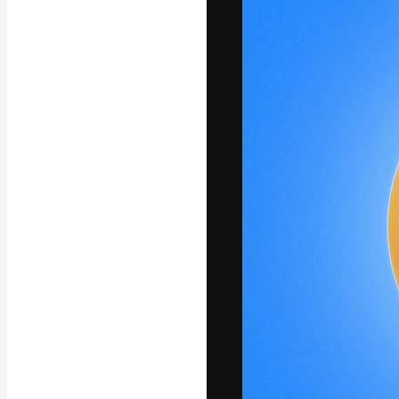
Креативная пл
ваших лучших 
подписчиков с
предприятий, а
Pусский