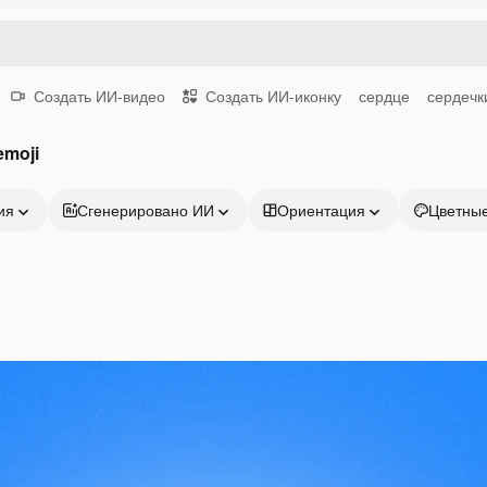
Создать ИИ-видео
Создать ИИ-иконку
сердце
сердечк
emoji
ия
Сгенерировано ИИ
Ориентация
Цветны
Продукция
Начать