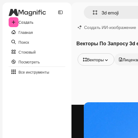
Создать
Создать ИИ-изображение
Главная
Поиск
Векторы По Запросу 3d 
Стоковый
Векторы
Лиценз
Посмотреть
Все изображения
Все инструменты
Векторы
Иллюстрации
Фотографии
PSD
Шаблоны
Мокапы
Видео
Видеоролик
Моушн-дизайн
Видеошаблоны
Иконки
3D-модели
Шрифты