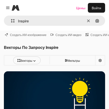
Magnific
Цены
Войти
Close menu
Очистить
Поиск 
Создать ИИ-изображение
Создать ИИ-видео
Создать ИИ-
Векторы По Запросу Inspire
Векторы
Фильтры