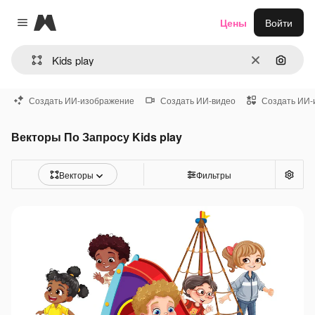
Magnific
Цены
Войти
Close menu
Очистить
Поиск 
Создать ИИ-изображение
Создать ИИ-видео
Создать ИИ-
Векторы По Запросу Kids play
Векторы
Фильтры