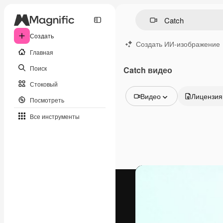
Создать
Создать ИИ-изображение
Главная
Поиск
Catch видео
Стоковый
Видео
Лицензия
Посмотреть
Все изображения
Все инструменты
Векторы
Иллюстрации
Фотографии
PSD
Шаблоны
Мокапы
Видео
Видеоролик
Моушн-дизайн
Видеошаблоны
Иконки
3D-модели
Шрифты