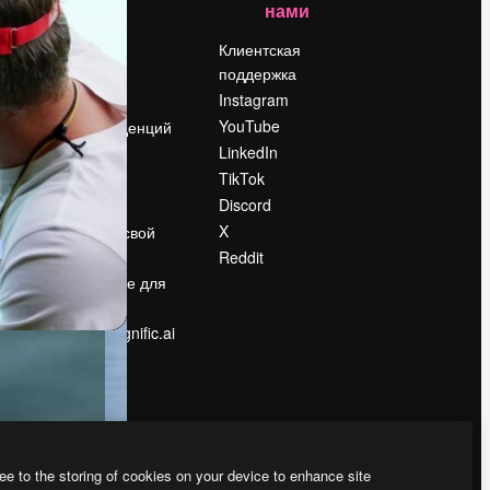
нами
Цены
о
О нас
Клиентская
поддержка
Reviews
Instagram
Вакансии
YouTube
Поиск тенденций
LinkedIn
Блог
TikTok
События
Discord
Slidesgo
ости
X
Продайте свой
контент
Reddit
в
Помещение для
прессы
Ищете magnific.ai
ee to the storing of cookies on your device to enhance site