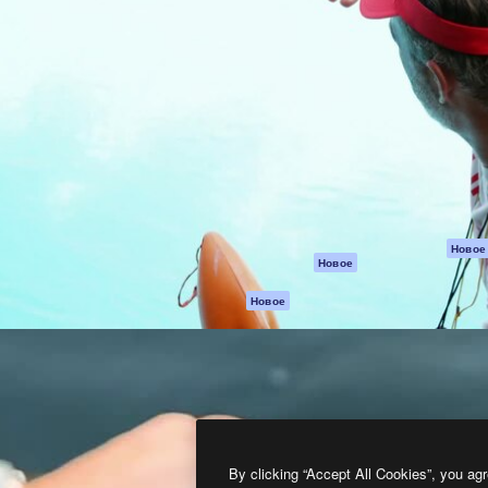
атформа для создания
Spaces
Academy
работ. Более 1 миллиона
ИИ-помощник
Документация п
реди креаторов,
Пакету ИИ
Генератор
гентств и студий.
изображений ИИ
Служба
поддержки
Генератор видео
ИИ
Условия и
положения
Генератор голоса
на основе ИИ
Политика
конфиденциальн
Стоковый контент
Оригиналы
MCP для
Новое
Новое
Claude/ChatGPT
Политика файло
cookie
Агенты
Новое
Центр доверия
API
Партнеры
Мобильное
приложение
Предприятие
Все инструменты
Magnific
By clicking “Accept All Cookies”, you agr