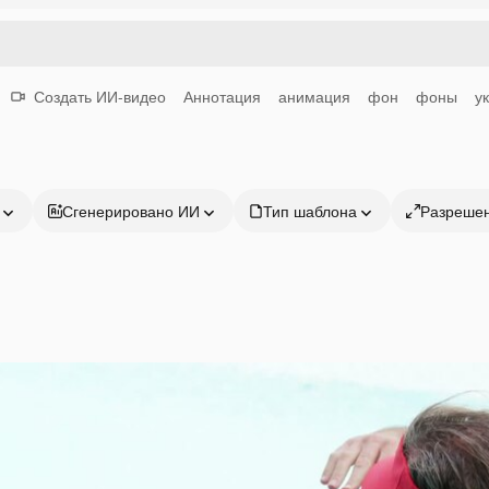
Создать ИИ-видео
Аннотация
анимация
фон
фоны
у
Сгенерировано ИИ
Тип шаблона
Разреше
Продукция
Начать