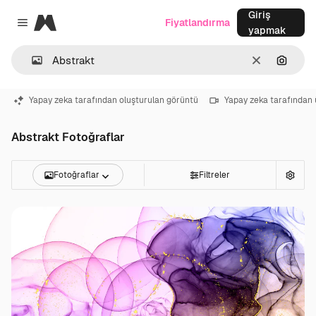
Giriş
Magnific
Fiyatlandırma
Close menu
yapmak
Temizlemek
Görünt
Yapay zeka tarafından oluşturulan görüntü
Yapay zeka tarafından 
Abstrakt Fotoğraflar
Fotoğraflar
Filtreler