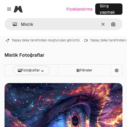
Giriş
Magnific
Fiyatlandırma
Close menu
yapmak
Temizlemek
Görünt
Yapay zeka tarafından oluşturulan görüntü
Yapay zeka tarafından 
Mistik Fotoğraflar
Fotoğraflar
Filtreler