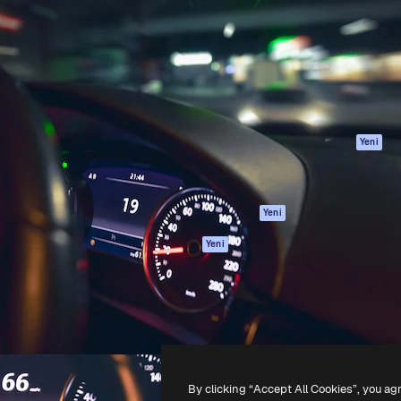
Ürünler
Başlayın
yöneteceğin yaratıcı platform.
Spaces
Academy
 işletmeler, ajanslar ve
AI Asistanı
Dokümantasyon
inde 1 milyondan fazla
AI Görüntü
Destek
Oluşturucu
Kullanım Şartları
AI video
Gizlilik Politikası
oluşturucu
Orijinaller
Yeni
AI ses oluşturucu
Çerez politikası
Stok içerik
Güven merkezi
Claude/ChatGPT
Satış ortakları
Yeni
için MCP
Kurumsal
Ajanlar
Yeni
API
Mobil Uygulama
Tüm Magnific
araçları
-
2026
Freepik Company S.L.U.
Her hakkı saklıdır
.
By clicking “Accept All Cookies”, you ag