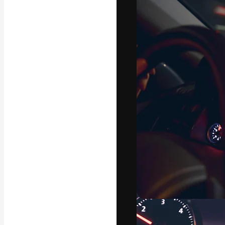
Yazı tipleri
En iyi işlerini 
Kreatif ekipler,
stüdyolar genel
abone.
Türkçe
Copyright © 2010