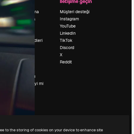
Şirket
İletişime geçin
Fiyatlandırma
Müşteri desteği
Hakkımızda
Instagram
Reviews
YouTube
Kariyer
LinkedIn
Arama trendleri
TikTok
Blog
Discord
Olaylar
X
Slidesgo
Reddit
İçerik satışı
Basın odası
Magnific.ai’yi mi
arıyorsun?
ree to the storing of cookies on your device to enhance site