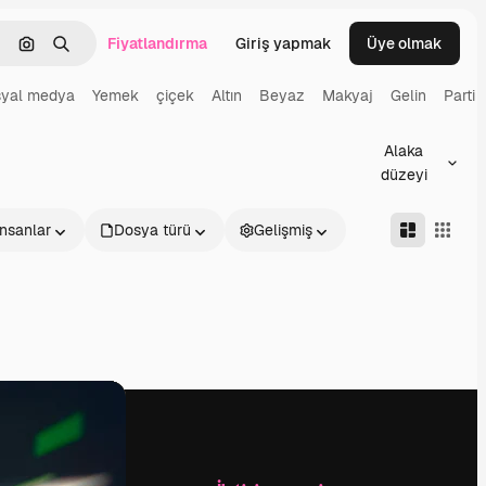
Fiyatlandırma
Giriş yapmak
Üye olmak
emizlemek
Görüntüyle ara
Aramak
yal medya
Yemek
çiçek
Altın
Beyaz
Makyaj
Gelin
Parti
Alaka
düzeyi
İnsanlar
Dosya türü
Gelişmiş