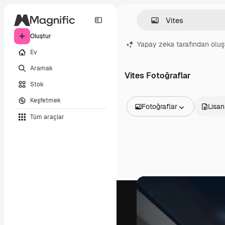
Oluştur
Yapay zeka tarafından oluş
Ev
Aramak
Vites Fotoğraflar
Stok
Keşfetmek
Fotoğraflar
Lisan
Tüm araçlar
Tüm Görseller
Vektörler
İllüstrasyonlar
Fotoğraflar
PSD
Şablonlar
Maketler
Videolar
Video çekimleri
Hareketli grafikler
Video şablonları
Simgeler
3D Modeller