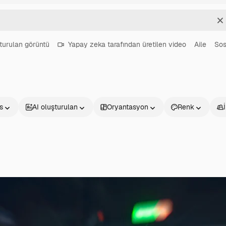
T
turulan görüntü
Yapay zeka tarafından üretilen video
Aile
Sos
s
AI oluşturulan
Oryantasyon
Renk