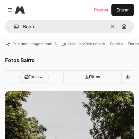
Magnific
Preços
Entrar
Close menu
Limpar
Pesqui
Crie uma imagem com IA
Crie um vídeo com IA
Familia
Flores
Fotos Bairro
Fotos
Filtros