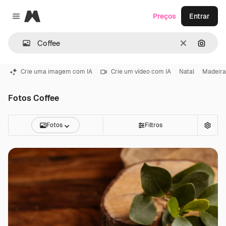
Magnific
Preços
Entrar
Close menu
Limpar
Pesqui
Crie uma imagem com IA
Crie um vídeo com IA
Natal
Madeira
Fotos Coffee
Fotos
Filtros