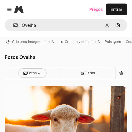
Magnific
Preços
Entrar
Close menu
Limpar
Pesqui
Crie uma imagem com IA
Crie um vídeo com IA
Paisagem
Ce
Fotos Ovelha
Fotos
Filtros