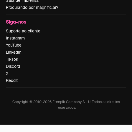
Sala de imprensa
Procurando por magnific.ai?
Siga-nos
Suporte ao cliente
Instagram
YouTube
LinkedIn
TikTok
Discord
X
Reddit
Copyright © 2010-
2026
Freepik Company S.L.U.
Todos os direitos
reservados
.