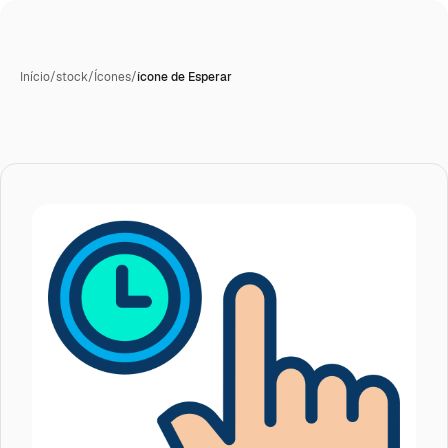
Início
/
stock
/
Ícones
/
ícone de Esperar