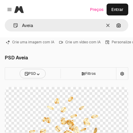
Magnific
Preços
Entrar
Close menu
Limpar
Pesqui
Crie uma imagem com IA
Crie um vídeo com IA
Personalize
PSD Aveia
PSD
Filtros