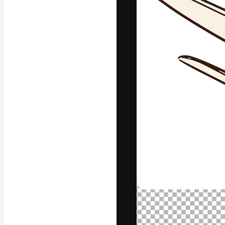
A plataforma cr
seu melhor trab
assinantes entr
agências e estú
Português
Copyright © 2010