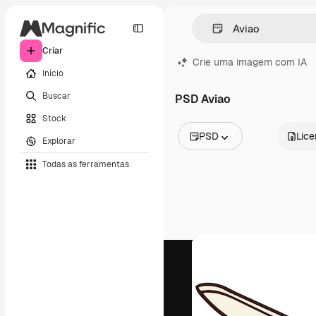
Criar
Crie uma imagem com IA
Início
Buscar
PSD Aviao
Stock
PSD
Lic
Explorar
Todas as imagens
Todas as ferramentas
Vetores
Ilustrações
Fotos
PSD
Modelos
Mockups
Vídeos
Clipes de vídeo
Animações
Modelos de vídeos
Ícones
Modelos 3D
Fontes