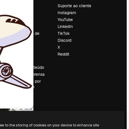
Preços
Suporte ao cliente
Sobre nós
Instagram
Reviews
YouTube
Emprego
LinkedIn
Tendências de
TikTok
pesquisa
Discord
Blog
X
Eventos
Reddit
es
Slidesgo
Vender conteúdo
Sala de imprensa
Procurando por
magnific.ai?
ree to the storing of cookies on your device to enhance site