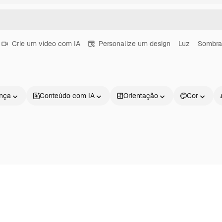
Crie um vídeo com IA
Personalize um design
Luz
Sombra
ença
Conteúdo com IA
Orientação
Cor
Produtos
Começar