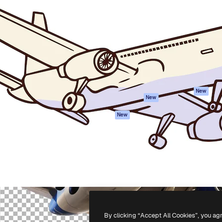
iativa para você direcionar
Spaces
Academy
alho. Mais de 1 milhão de
Assistente de IA
Documentação
e criativos, empresas,
Gerador de
Atendimento
dios.
imagens
Termos e
Gerador de vídeos
condições
Texto para voz
Política de
privacidade
Conteúdo de stock
Originais
MCP para
New
New
Claude/ChatGPT
Política de cooki
Agentes
Central de
New
confiabilidade
API
Afiliados
App móvel
Empresas
Todas as
ferramentas
-
2026
Freepik Company S.L.U.
Todos os direitos reservados
.
By clicking “Accept All Cookies”, you ag