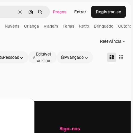
Preços
Entrar
Registrar-se
Limpar
Pesquisar por imagem
Buscar
Nuvens
Criança
Viagem
Ferias
Retro
Brinquedo
Outono
Relevância
Editável
Pessoas
Avançado
on-line
Empresa
Siga-nos