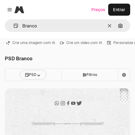
Magnific
Preços
Entrar
Close menu
Limpar
Pesqui
Crie uma imagem com IA
Crie um vídeo com IA
Personalize
PSD Branco
PSD
Filtros