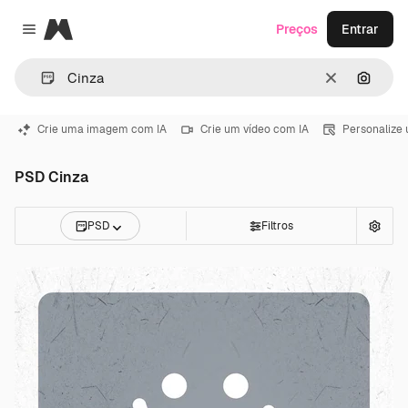
Magnific
Preços
Entrar
Close menu
Limpar
Pesqui
Crie uma imagem com IA
Crie um vídeo com IA
Personalize
PSD Cinza
PSD
Filtros