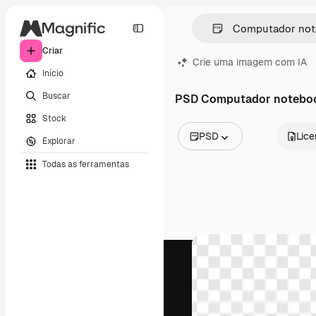
Criar
Crie uma imagem com IA
Início
Buscar
PSD Computador notebo
Stock
PSD
Lic
Explorar
Todas as imagens
Todas as ferramentas
Vetores
Ilustrações
Fotos
PSD
Modelos
Mockups
Vídeos
Clipes de vídeo
Animações
Modelos de vídeos
Ícones
Modelos 3D
Fontes