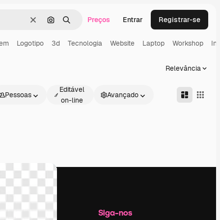
Preços
Entrar
Registrar-se
Limpar
Pesquisar por imagem
Buscar
em
Logotipo
3d
Tecnologia
Website
Laptop
Workshop
In
Relevância
Editável
Pessoas
Avançado
on-line
Empresa
Siga-nos