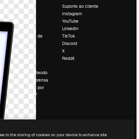
Preços
Suporte ao cliente
Sobre nós
Instagram
Reviews
YouTube
Emprego
LinkedIn
Tendências de
TikTok
pesquisa
Discord
Blog
X
Eventos
Reddit
es
Slidesgo
Vender conteúdo
Sala de imprensa
Procurando por
magnific.ai?
ree to the storing of cookies on your device to enhance site