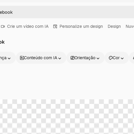
Crie um vídeo com IA
Personalize um design
Design
Nuv
ok
ença
Conteúdo com IA
Orientação
Cor
Produtos
Começar