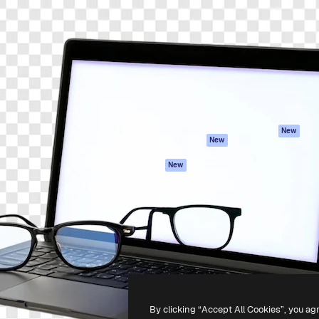
iativa para você direcionar
Spaces
Academy
alho. Mais de 1 milhão de
Assistente de IA
Documentação
e criativos, empresas,
Gerador de
Atendimento
dios.
imagens
Termos e
Gerador de vídeos
condições
Texto para voz
Política de
privacidade
Conteúdo de stock
Originais
MCP para
New
New
Claude/ChatGPT
Política de cooki
Agentes
Central de
New
confiabilidade
API
Afiliados
App móvel
Empresas
Todas as
ferramentas
-
2026
Freepik Company S.L.U.
Todos os direitos reservados
.
By clicking “Accept All Cookies”, you ag