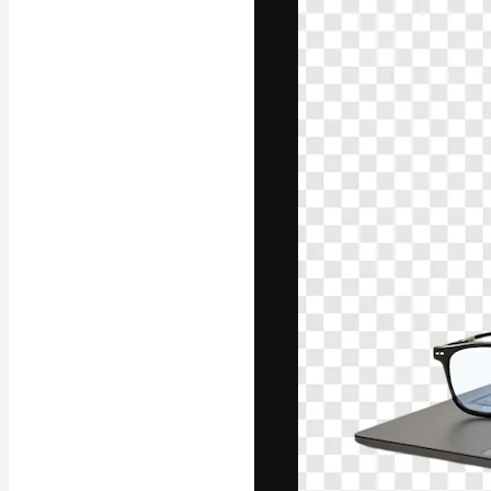
A plataforma cr
seu melhor trab
assinantes entr
agências e estú
Português
Copyright © 2010