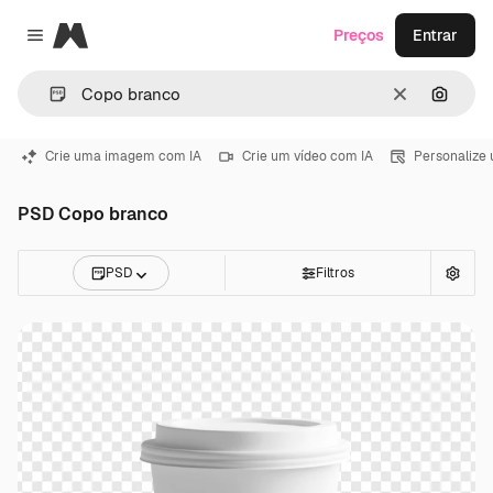
Magnific
Preços
Entrar
Close menu
Limpar
Pesqui
Crie uma imagem com IA
Crie um vídeo com IA
Personalize
PSD Copo branco
PSD
Filtros