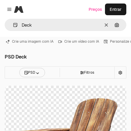
Magnific
Preços
Entrar
Close menu
Limpar
Pesqui
Crie uma imagem com IA
Crie um vídeo com IA
Personalize
PSD Deck
PSD
Filtros