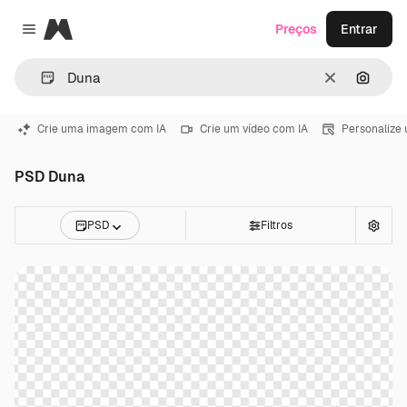
Magnific
Preços
Entrar
Close menu
Limpar
Pesqui
Crie uma imagem com IA
Crie um vídeo com IA
Personalize
PSD Duna
PSD
Filtros