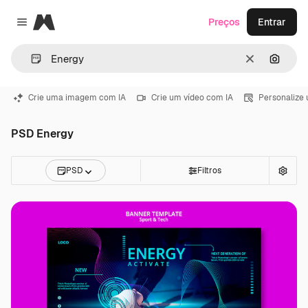
Magnific
Preços
Entrar
Close menu
Limpar
Pesqui
Crie uma imagem com IA
Crie um vídeo com IA
Personalize
PSD Energy
PSD
Filtros