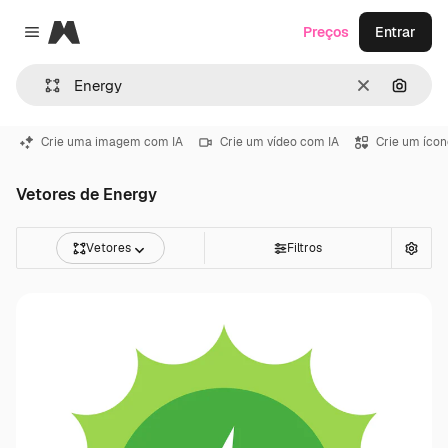
Magnific
Preços
Entrar
Close menu
Limpar
Pesqui
Crie uma imagem com IA
Crie um vídeo com IA
Crie um ícon
Vetores de Energy
Vetores
Filtros