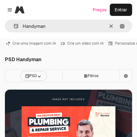
Magnific
Preços
Entrar
Close menu
Limpar
Pesqui
Crie uma imagem com IA
Crie um vídeo com IA
Personalize
PSD Handyman
PSD
Filtros