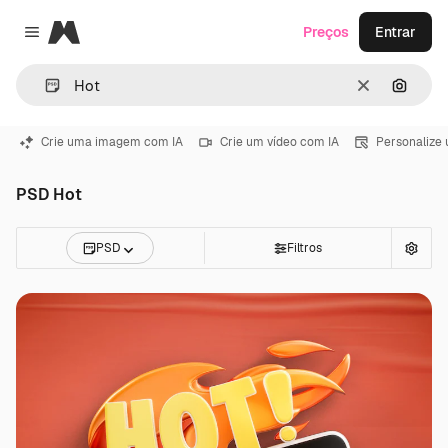
Magnific
Preços
Entrar
Close menu
Limpar
Pesqui
Crie uma imagem com IA
Crie um vídeo com IA
Personalize
PSD Hot
PSD
Filtros