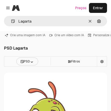
Magnific
Preços
Entrar
Close menu
Limpar
Pesqui
Crie uma imagem com IA
Crie um vídeo com IA
Personalize
PSD Lagarta
PSD
Filtros