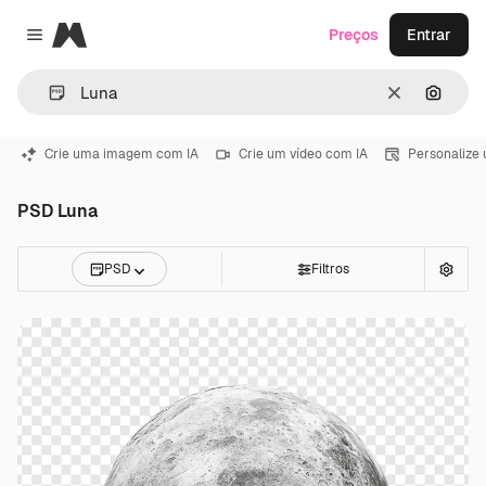
Magnific
Preços
Entrar
Close menu
Limpar
Pesqui
Crie uma imagem com IA
Crie um vídeo com IA
Personalize
PSD Luna
PSD
Filtros