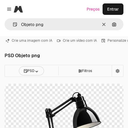
Magnific
Preços
Entrar
Close menu
Limpar
Pesqui
Crie uma imagem com IA
Crie um vídeo com IA
Personalize
PSD Objeto png
PSD
Filtros