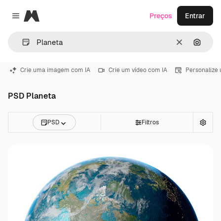
Magnific
Preços
Entrar
Close menu
Limpar
Pesqui
Crie uma imagem com IA
Crie um vídeo com IA
Personalize
PSD Planeta
PSD
Filtros